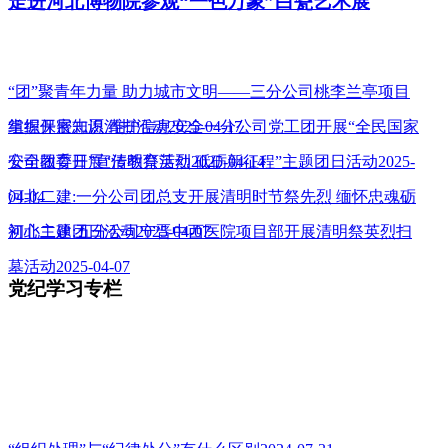
走进河北博物院参观“一色万象”白瓷艺术展
“团”聚青年力量 助力城市文明——三分公司桃李兰亭项目
组织开展志愿清扫活动2025-04-17
掌握保密知识 维护信息安全一分公司党工团开展“全民国家
安全教育日”宣传教育活动2025-04-14
公司团委开展“清明祭英烈 砥砺新征程”主题团日活动2025-
04-04
河北二建:一分公司团总支开展清明时节祭先烈 缅怀忠魂砺
初心主题团日活动2025-04-07
河北二建:五分公司宁晋中西医院项目部开展清明祭英烈扫
墓活动2025-04-07
党纪学习专栏