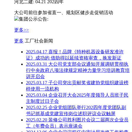
河北二建: 04.21 202四年
大公司前往参加省直一、规划区健步走促销活动
集团公示公告:
更多>>
更多
工厂社会新闻
2025.04.17 喜报！品牌《特​种机器设备研发准许
证》成功的 借助得以延续资格审查，换发新证
2025.03.31 大公司党支部会议通知开展调研贯彻执
行中央政府八项法律规定精神力量学习培训教育培
训开启会
2025.03.17 子公司突出贡献奖省建协党组织建设榜
样使用一流机构
2025.03.04 企业召开大会2025年度领导人员班子民
主制度过日子会
2025.02.25 企业党组团队举行202四年度党团队副
书记抓基成党建宣传岗位述职评议会议触屏
2025.02.20 装修公司胜利图片会议二届两次企业员
工（年费会员）表示座谈会