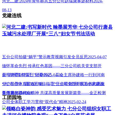
河北二建:2024年青年标兵五分公司赵瑞康事迹材料2024-
08-13
党建连线
河北二建:书写新时代 翰墨展芳华 七分公司行唐县
玉城污水处理厂开展“三八”妇女节书法活动
五分公司拍摄“躺平”警示教育视频引发全员反思2025-04-07
缅怀革命先烈 传承红色基因——三分公司机关党支部开
展“清明节 祭英烈”活动2025-04-02
公司党委副书记、纪委书记、工会主席孙建格一行到河南
分公司澧水嘉园B区项目指导“三点联创”和 职工小家建设
“志”在心中 “愿”在行动——三分公司党团开展地铁志愿服
工作2025-04-01
务活动2025-03-05
学习贯彻双代会精神 共谋高质量发展新篇章——金正检测
工团园地
公司全体职工学习贯彻“双代会”精神2025-02-24
领略白瓷神韵 感受艺术魅力 七分公司组织女职工