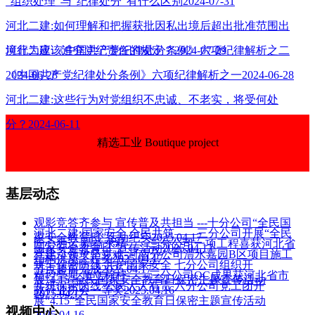
“组织处理”与“纪律处分”有什么区别2024-07-31
河北二建:如何理解和把握获批因私出境后超出批准范围出
境行为应该追究党纪责任的规定？2024-07-29
河北二建:《中国共产党纪律处分条例》六项纪律解析之二
2024-06-28
《中国共产党纪律处分条例》六项纪律解析之一2024-06-28
河北二建:这些行为对党组织不忠诚、不老实，将受何处
分？2024-06-11
精选工业 Boutique project
基层动态
观影竞答齐参与 宣传普及共担当 ---十分公司“全民国
河北二建:国家安全 全民共筑——三分公司开展“全民
家安全教育日”活动纪实2025.04.17
匠心独运 精益求精——三分公司一项工程喜获河北省
国家安全教育日”宣传活动2025.04.17
党建引领攻坚克难-河南分公司澧水嘉园B区项目施工
结构优质工程奖2025.04.17
筑牢保密防线 共护国家安全 七分公司组织开
节点超前完成2025.04.17
精控毫厘 质立标杆——三分公司QC成果获河北省市
展“4.15”全民国家安全教育日保密主题宣传活动
共筑保密防线 公民人人有责 六分公司党工团开
政行业协会一等奖2025.04.16
2025.04.17
展“4.15”全民国家安全教育日保密主题宣传活动
视频中心
2025.04.16